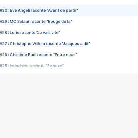
#30 : Eve Angeli raconte "Avant de partir"
#29 : MC Solaar raconte "Bouge de là"
28 : Lorie raconte "Je vais vite"
#27 : Christophe Willem raconte "Jacques a dit"
#26 : Chimène Badi raconte "Entre nous"
#25 : Indochine raconte "3e sexe"
#24 : Zaho raconte "C'est chelou"
#23 : Patrick Bruel raconte "Au café des délices"
#22 : Kyo raconte "Le chemin"
#21 : Nolwenn Leroy raconte "Cassé"
#20 : Patrick Hernandez raconte "Born to be alive"
#19 : Lorie raconte "Près de moi"