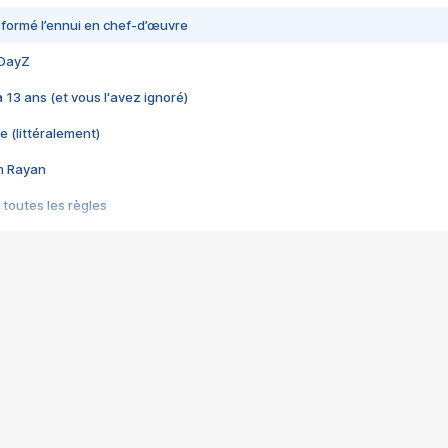
nsformé l’ennui en chef-d’œuvre
 DayZ
 a 13 ans (et vous l'avez ignoré)
e (littéralement)
im Rayan
 toutes les règles
s les jeux vidéo
us choquant de Rockstar ? - Le scandale BULLY
e plus moche de Steam
du RÊVE tourne au CAUCHEMAR
pendant 8 heures
it… à tort