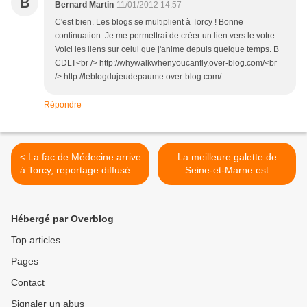
B
Bernard Martin
11/01/2012 14:57
C'est bien. Les blogs se multiplient à Torcy ! Bonne
continuation. Je me permettrai de créer un lien vers le votre.
Voici les liens sur celui que j'anime depuis quelque temps. B
CDLT<br /> http://whywalkwhenyoucanfly.over-blog.com/<br
/> http://leblogdujeudepaume.over-blog.com/
Répondre
< La fac de Médecine arrive
La meilleure galette de
à Torcy, reportage diffusé le
Seine-et-Marne est
5 janvier sur Canal
torcéenne ! >
Coquelicot
Hébergé par Overblog
Top articles
Pages
Contact
Signaler un abus